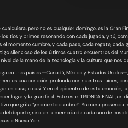
 cualquiera, pero no es cualquier domingo, es la Gran Fin
de los tíos y primos resonando con cada jugada, y tú, com
Es el momento cumbre, y cada pase, cada regate, cada go
estigo silencioso de los últimos cuatro encuentros del Mu
nivel de la mano de la tecnología y la cultura que nos de
ega en tres países —Canadá, México y Estados Unidos—, 
o; es una conexión profunda con nuestras raíces, con la
ar en casa, o casi. Y en el epicentro de esta emoción, la
 tercer lugar y la gran final. Este es el TRIONDA FINAL, u
intivo que grita “¡momento cumbre!”. Su mera presencia 
a del deporte, sino en la memoria de cada uno de nosotro
exas o Nueva York.