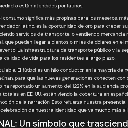
iedad o están atendidos por latinos.
 el consumo significa más propinas para los meseros, má
endedor latino, es la oportunidad de oro para crecer su
eciendo servicios de transporte, o vendiendo mercancía r
, que pueden llegar a cientos o miles de dólares en el 
vento. La infraestructura de transporte público y la se
a calidad de vida para los residentes a largo plazo.
alculable. El fútbol es un hilo conductor en la mayoría de
reúnan, para que las nuevas generaciones conecten con s
o ha reportado un aumento del 122% en la audiencia pr
 totales en EE. UU. están viendo la cobertura en español
oción de la narración. Esto refuerza nuestra presencia, 
 celebración de nuestra identidad que va mucho más all
INAL: Un símbolo que trascien