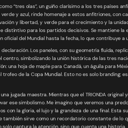
mo “tres olas”, un guiño clarísimo a los tres países anf
 verde y azul, rinde homenaje a estos anfitriones, con c
ovación y libertad, y verde para el crecimiento y la unid
e distintivo para los partidos decisivos. Se mantiene l
 oficial del Mundial hasta la fecha, lo que contribuye a
 declaración. Los paneles, con su geometría fluida, repl
l centro, simbolizando la unión histórica de las tres nac
lón: una hoja de maple para Canadá, un águila para Méxi
l trofeo de la Copa Mundial. Esto no es solo branding; e
 una jugada maestra. Mientras que el TRIONDA original ya
elevar ese simbolismo. Me imagino que veremos una predo
on la gloria, el lujo y la grandeza de una final. Esta s
 también sirve como un recordatorio constante de lo que e
 solo captura la atención, sino que cuenta una historia.