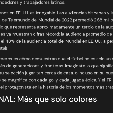
dedores y trabajadores latinos.
anos en EE. UU. es innegable. Las audiencias hispanas y l
l de Telemundo del Mundial de 2022 promedió 2.58 millon
lo que representa aproximadamente un tercio de la audie
iales ya muestran cifras récord: la audiencia promedio d
 48% de la audiencia total del Mundial en EE. UU., a pe
tal!
meros es cómo demuestran que el fútbol no es solo un d
és de generaciones y fronteras. Imagínate lo que signif
 selección jugar tan cerca de casa, o incluso en su nue
e se magnifica con cada gol y cada jugada épica. Y el TR
a, el protagonista en la historia de los momentos más tr
INAL: Más que solo colores