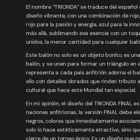
El nombre “TRIONDA” se traduce del español co
diseño vibrante, con una combinación de rojo,
rojo para la pasión y energía, azul para la inn
más allá, sublimando esa esencia con un toqu
unidos, la menor cantidad para cualquier balón
Este balón no solo es un objeto bonito, es una
balón, y se unen para formar un triángulo en e
representa a cada país anfitrión adorna el ba
ello con detalles dorados que rinden tributo a
cultural que hace este Mundial tan especial.
En mi opinión, el diseño del TRIONDA FINAL es
naciones anfitrionas, la versión FINAL debe 
negros, colores que inmediatamente asociamos c
solo lo hace estéticamente atractivo, sino que
cierre de un torneo épico. Es un diseño que no