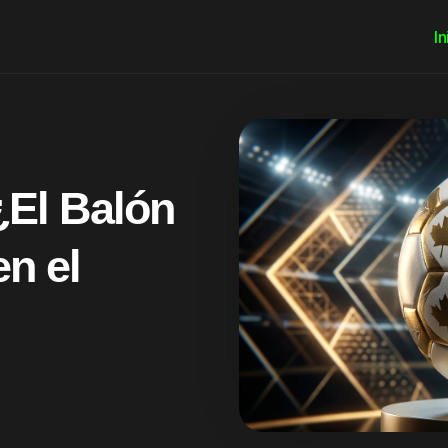
In
El Balón
en el