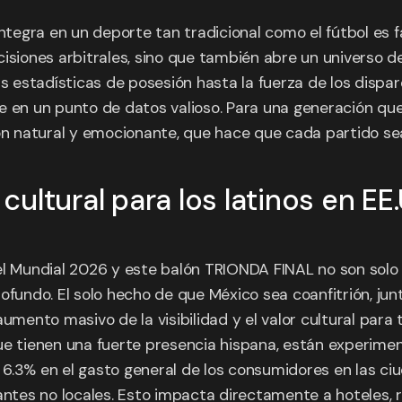
ntegra en un deporte tan tradicional como el fútbol es fa
isiones arbitrales, sino que también abre un universo d
s estadísticas de posesión hasta la fuerza de los dispar
e en un punto de datos valioso. Para una generación que
ón natural y emocionante, que hace que cada partido sea
ultural para los latinos en EE.
 el Mundial 2026 y este balón TRIONDA FINAL no son sol
ofundo. El solo hecho de que México sea coanfitrión, jun
umento masivo de la visibilidad y el valor cultural para 
ue tienen una fuerte presencia hispana, están experimen
6.3% en el gasto general de los consumidores en las ci
tantes no locales. Esto impacta directamente a hoteles,