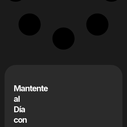
Mantente
al
Día
con