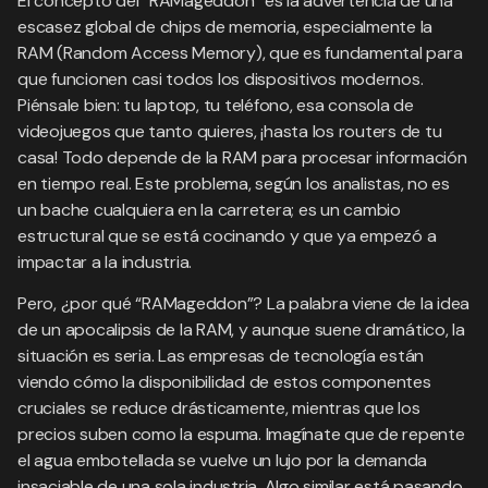
El concepto del “RAMageddon” es la advertencia de una
escasez global de chips de memoria, especialmente la
RAM (Random Access Memory), que es fundamental para
que funcionen casi todos los dispositivos modernos.
Piénsale bien: tu laptop, tu teléfono, esa consola de
videojuegos que tanto quieres, ¡hasta los routers de tu
casa! Todo depende de la RAM para procesar información
en tiempo real. Este problema, según los analistas, no es
un bache cualquiera en la carretera; es un cambio
estructural que se está cocinando y que ya empezó a
impactar a la industria.
Pero, ¿por qué “RAMageddon”? La palabra viene de la idea
de un apocalipsis de la RAM, y aunque suene dramático, la
situación es seria. Las empresas de tecnología están
viendo cómo la disponibilidad de estos componentes
cruciales se reduce drásticamente, mientras que los
precios suben como la espuma. Imagínate que de repente
el agua embotellada se vuelve un lujo por la demanda
insaciable de una sola industria. Algo similar está pasando