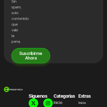
Sin
spam,
solo
contenido
que
vale
la
pena.
Suscribirme
Ahora
Siguenos
Categorias
Extras
Inicio
Inicio