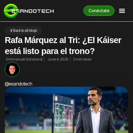
Conéctate
Back to all blogs
Rafa Márquez al Tri: ¿El Káiser
está listo para el trono?
Emmanuel Sandoval
June 4, 2026
3 min read
@esandotech