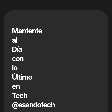
Mantente
al
Día
con
lo
Último
en
Tech
@esandotech