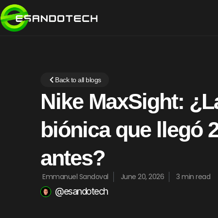
Back to all blogs
Nike MaxSight: ¿L
biónica que llegó 
antes?
Emmanuel Sandoval
June 20, 2026
3 min read
@esandotech