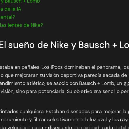
e y Bausch + Lomb
a de la IA
mental?
las lentes de Nike?
 El sueño de Nike y Bausch + 
 estaba en pañales. Los iPods dominaban el panorama,
 que mejoraran tu visión deportiva parecía sacada de una
ndimiento atlético, se asoció con Bausch + Lomb, un giga
visión, sino para potenciarla. Su objetivo era sencillo pe
s tintados cualquiera. Estaban diseñadas para mejorar l
mbramiento y filtrar selectivamente la luz azul y los ray
oda velocidad; cada milisegundo de claridad, cada detalle