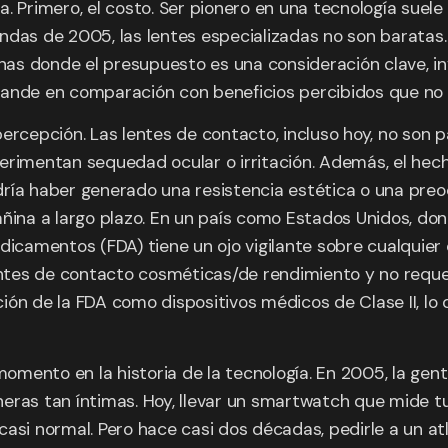
. Primero, el costo. Ser pionero en una tecnología suele 
iendas de 2005, las lentes especializadas no son baratas
as donde el presupuesto es una consideración clave, in
rande en comparación con beneficios percibidos que no
percepción. Las lentes de contacto, incluso hoy, no son
erimentan sequedad ocular o irritación. Además, el hec
podría haber generado una resistencia estética o una pr
añina a largo plazo. En un país como Estados Unidos, do
edicamentos (FDA) tiene un ojo vigilante sobre cualquie
ntes de contacto cosméticas/de rendimiento y no reque
cción de la FDA como dispositivos médicos de Clase II, lo
 momento en la historia de la tecnología. En 2005, la ge
eras tan íntimas. Hoy, llevar un smartwatch que mide tu 
casi normal. Pero hace casi dos décadas, pedirle a un at