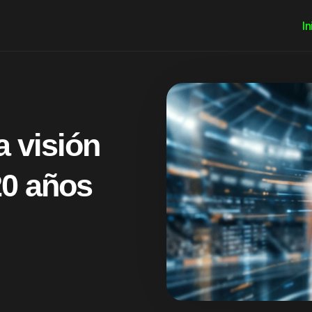
In
a visión
20 años