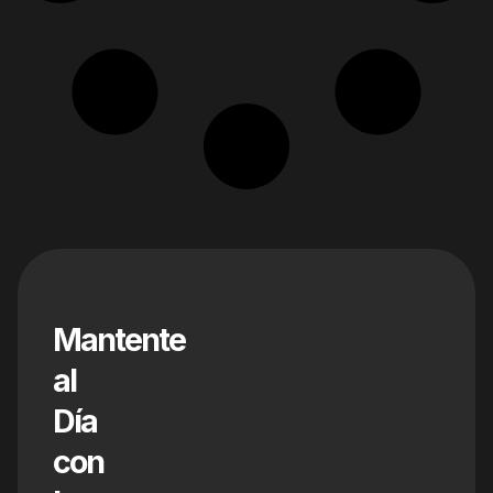
Mantente
al
Día
con