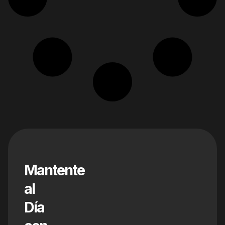
Mantente
al
Día