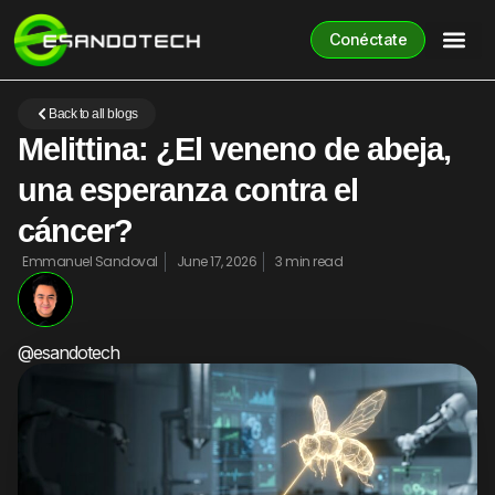
Conéctate
Back to all blogs
Melittina: ¿El veneno de abeja,
una esperanza contra el
cáncer?
Emmanuel Sandoval
June 17, 2026
3 min read
@esandotech