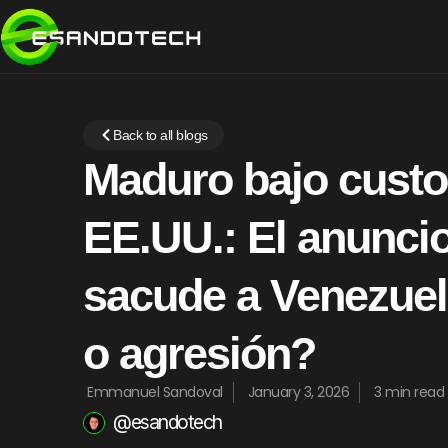
Back to all blogs
Maduro bajo custo
EE.UU.: El anunci
sacude a Venezuel
o agresión?
Emmanuel Sandoval
January 3, 2026
3 min read
@esandotech