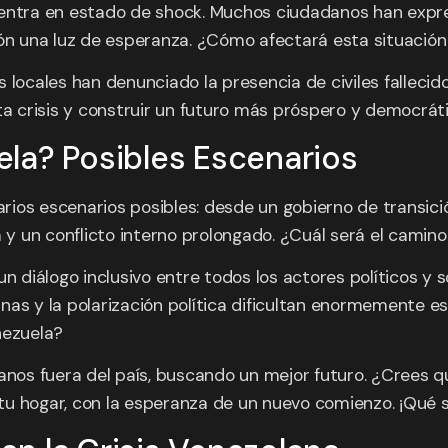
uentra en estado de shock. Muchos ciudadanos han expr
ón una luz de esperanza. ¿Cómo afectará esta situación 
s locales han denunciado la presencia de civiles falleci
ta crisis y construir un futuro más próspero y democrátic
la? Posibles Escenarios
varios escenarios posibles: desde un gobierno de transi
a y un conflicto interno prolongado. ¿Cuál será el camin
un diálogo inclusivo entre todos los actores políticos y 
ernas y la polarización política dificultan enormemente 
nezuela?
os fuera del país, buscando un mejor futuro. ¿Crees qu
a tu hogar, con la esperanza de un nuevo comienzo. ¡Qué 