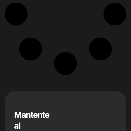
Mantente
al