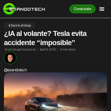
Conéctate
Back to all blogs
¿IA al volante? Tesla evita
accidente “imposible”
Emmanuel Sandoval
April 6, 2026
3 min read
@esandotech