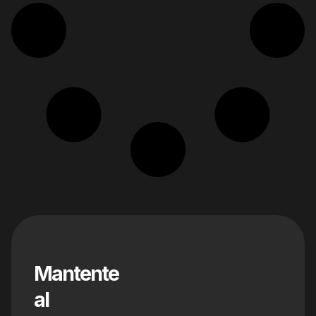
Mantente
al