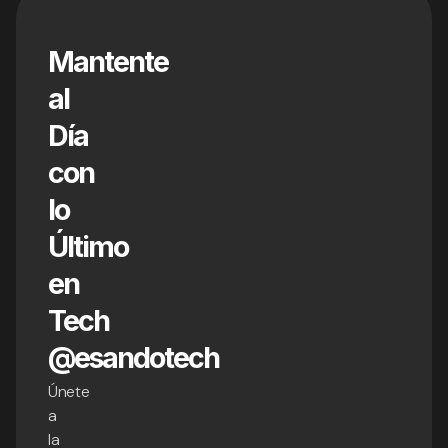
Mantente
al
Día
con
lo
Último
en
Tech
@esandotech
Únete
a
la