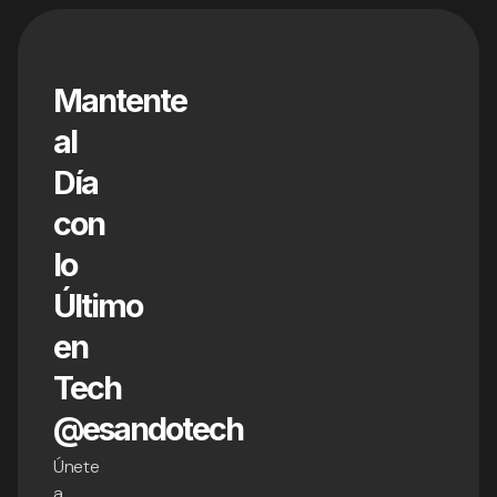
Mantente
al
Día
con
lo
Último
en
Tech
@esandotech
Únete
a