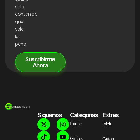
solo
contenido
que
vale
la
pena.
Suscribirme
Ahora
Siguenos
Categorias
Extras
Inicio
Inicio
Guías
Guías