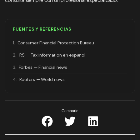
consulta siempre con un profesional especializado.
FUENTES Y REFERENCIAS
1.
Consumer Financial Protection Bureau
2.
IRS — Tax information en espanol
3.
Forbes — Financial news
4.
Reuters — World news
Comparte