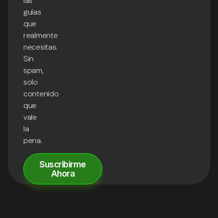
las
guías
que
realmente
necesitas.
Sin
spam,
solo
contenido
que
vale
la
pena.
Suscribirme
Ahora