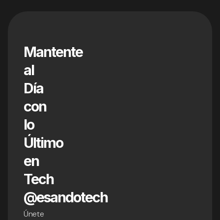
Mantente
al
Día
con
lo
Último
en
Tech
@esandotech
Únete