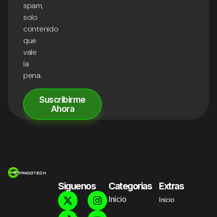
spam,
solo
contenido
que
vale
la
pena.
Suscribirme
Ahora
Siguenos
Categorias
Extras
Inicio
Inicio