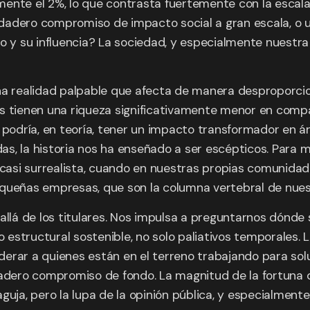
ente el 2%, lo que contrasta fuertemente con la escala 
dadero compromiso de impacto social a gran escala, o u
ro y su influencia? La sociedad, y especialmente nuest
una realidad palpable que afecta de manera desproporci
os tienen una riqueza significativamente menor en comp
dría, en teoría, tener un impacto transformador en áre
s, la historia nos ha enseñado a ser escépticos. Para m
asi surrealista, cuando en nuestras propias comunida
equeñas empresas, que son la columna vertebral de nues
llá de los titulares. Nos impulsa a preguntarnos dónde se
structural sostenible, no solo paliativos temporales. La 
rar a quienes están en el terreno trabajando para soluc
dadero compromiso de fondo. La magnitud de la fortuna 
guja, pero la lupa de la opinión pública, y especialment