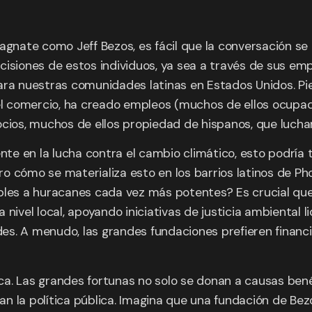
ate como Jeff Bezos, es fácil que la conversación se qu
isiones de estos individuos, ya sea a través de sus emp
ara nuestras comunidades latinas en Estados Unidos. Pi
l comercio, ha creado empleos (muchos de ellos ocupad
os, muchos de ellos propiedad de hispanos, que lucha
ente en la lucha contra el cambio climático, esto podría
ero cómo se materializa esto en los barrios latinos de Ph
bles a huracanes cada vez más potentes? Es crucial que
 nivel local, apoyando iniciativas de justicia ambiental
s. A menudo, las grandes fundaciones prefieren financi
ica. Las grandes fortunas no solo se donan a causas bené
n la política pública. Imagina que una fundación de Bez