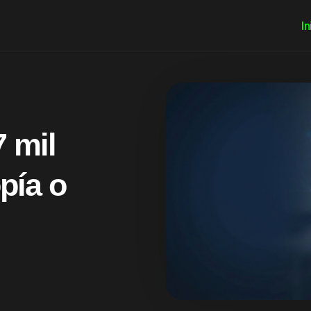
In
 mil
pía o