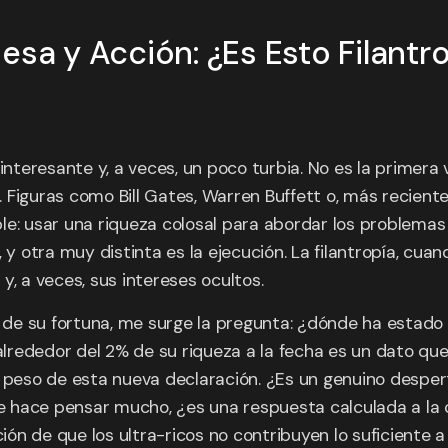
esa y Acción: ¿Es Esto Filantr
 interesante y, a veces, un poco turbia. No es la primer
 Figuras como Bill Gates, Warren Buffett o, más recien
rable: usar una riqueza colosal para abordar los problema
 y otra muy distinta es la ejecución. La filantropía, cua
y, a veces, sus intereses ocultos.
e su fortuna, me surge la pregunta: ¿dónde ha estado e
rededor del 2% de su riqueza a la fecha es un dato que
l peso de esta nueva declaración. ¿Es un genuino desper
me hace pensar mucho, ¿es una respuesta calculada a la c
n de que los ultra-ricos no contribuyen lo suficiente a