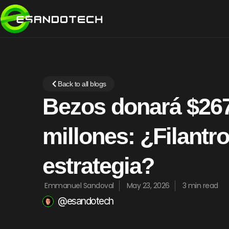
Back to all blogs
Bezos donará $267
millones: ¿Filantro
estrategia?
Emmanuel Sandoval
May 23, 2026
3 min read
@esandotech