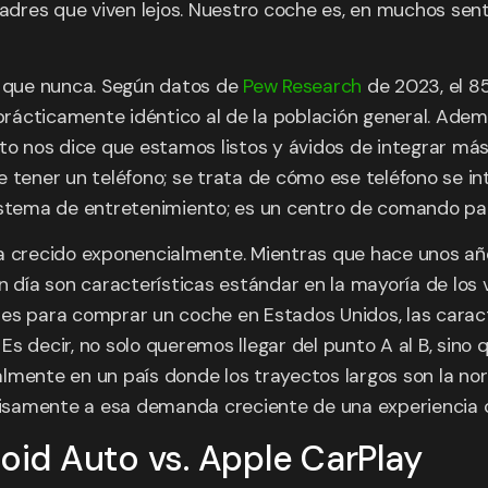
dres que viven lejos. Nuestro coche es, en muchos sent
 que nunca. Según datos de
Pew Research
de 2023, el 8
ácticamente idéntico al de la población general. Ademá
sto nos dice que estamos listos y ávidos de integrar má
 de tener un teléfono; se trata de cómo ese teléfono se i
istema de entretenimiento; es un centro de comando par
a crecido exponencialmente. Mientras que hace unos años
n día son características estándar en la mayoría de los
es para comprar un coche en Estados Unidos, las caracte
Es decir, no solo queremos llegar del punto A al B, sin
ialmente en un país donde los trayectos largos son la no
isamente a esa demanda creciente de una experiencia c
roid Auto vs. Apple CarPlay