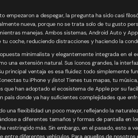
o empezaron a despegar, la pregunta ha sido casi filos
lmente nueva, porque no se trata solo de tu gusto perso
mientras manejas. Ambos sistemas, Android Auto y Apple
e tu coche, reduciendo distracciones y haciendo la cond
a propuesta minimalista y elegantemente integrada en el e
una extensión natural. Sus íconos grandes, la interfaz s
Su principal ventaja es esa fluidez: todo simplemente fu
onectas tu iPhone y ¡listo! Tienes tus mapas, tu música,
nos que han adoptado el ecosistema de Apple por su faci
 un país donde ya hay suficientes complejidades que enfr
do una flexibilidad un poco mayor, reflejando la natural
tándose a diferentes tamaños y formas de pantalla en lo
ha restringido más. Sin embargo, en el pasado, esto a v
entre diferentes vehículos. Para aquellos de nosotros q