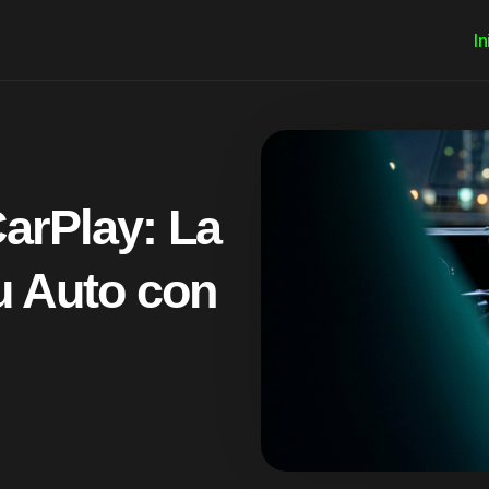
In
arPlay: La
Tu Auto con