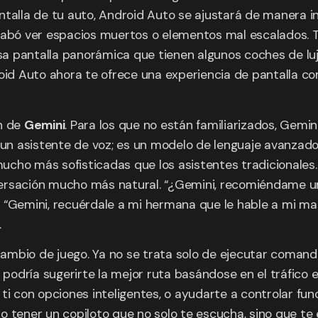
ntalla de tu auto, Android Auto se ajustará de manera in
cabó ver espacios muertos o elementos mal escalados. T
esa pantalla panorámica que tienen algunos coches de luj
oid Auto ahora te ofrece una experiencia de pantalla co
ón de
Gemini
. Para los que no están familiarizados, Gemi
solo un asistente de voz; es un modelo de lenguaje avanz
cho más sofisticadas que los asistentes tradicionales. 
versación mucho más natural. “¿Gemini, recomiéndame u
 “Gemini, recuérdale a mi hermana que le hable a mi mam
.
mbio de juego. Ya no se trata solo de ejecutar comando
 podría sugerirte la mejor ruta basándose en el tráfico e
i con opciones inteligentes, o ayudarte a controlar funci
o tener un copiloto que no solo te escucha, sino que te