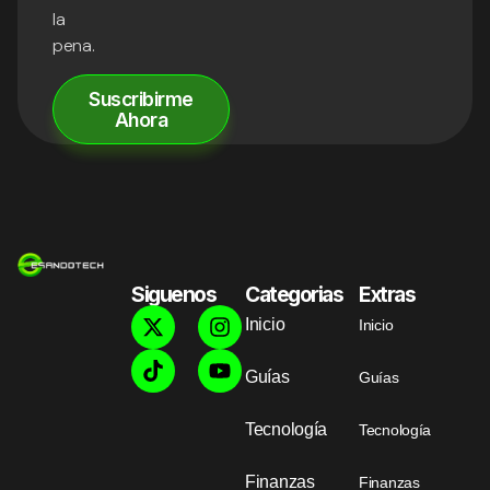
la
pena.
Suscribirme
Ahora
Siguenos
Categorias
Extras
Inicio
Inicio
Guías
Guías
Tecnología
Tecnología
Finanzas
Finanzas