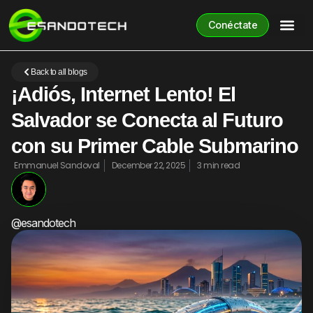
Conéctate
Back to all blogs
¡Adiós, Internet Lento! El
Salvador se Conecta al Futuro
con su Primer Cable Submarino
Emmanuel Sandoval
December 22, 2025
3 min read
@esandotech