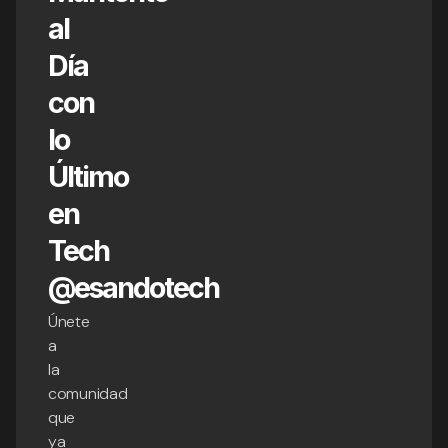
al
Día
con
lo
Último
en
Tech
@esandotech
Únete
a
la
comunidad
que
ya